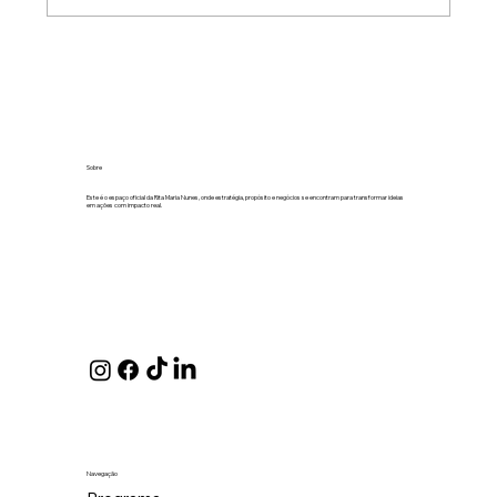
O medo de olhar para os números sai
sempre caro
Sobre
Este é o espaço oficial da Rita Maria Nunes, onde estratégia, propósito e negócios se encontram para transformar ideias
em ações com impacto real.
Navegação