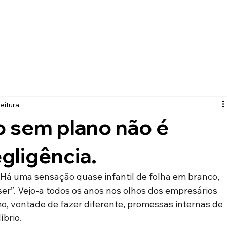
Quem é Rita?
Livros
Palestras
Imprensa
leitura
 sem plano não é
egligência.
 Há uma sensação quase infantil de folha em branco, 
ser”. Vejo-a todos os anos nos olhos dos empresários 
, vontade de fazer diferente, promessas internas de 
brio. 