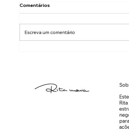
Comentários
Escreva um comentário
“Rita, só preciso de 5
O m
minutos teus.”
núm
Sob
Este
Rita
estr
neg
para
açõe