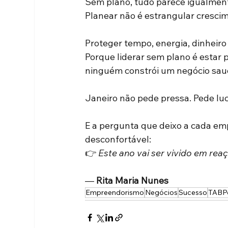
Sem plano, tudo parece igualment
Planear não é estrangular crescim
Proteger tempo, energia, dinheiro
Porque liderar sem plano é esta
ninguém constrói um negócio saudá
Janeiro não pede pressa. Pede luc
E a pergunta que deixo a cada emp
desconfortável: 
👉 
Este ano vai ser vivido em re
— 
Rita Maria Nunes
Empreendorismo
Negócios
Sucesso
TABPo