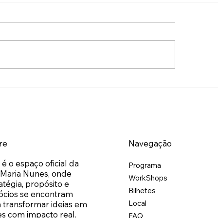
edo de olhar para os
Os números não s
eros sai sempre caro
São honestos.
re
Navegação
 é o espaço oficial da
Programa
 Maria Nunes, onde
WorkShops
atégia, propósito e
Bilhetes
ócios se encontram
Local
 transformar ideias em
s com impacto real.
FAQ