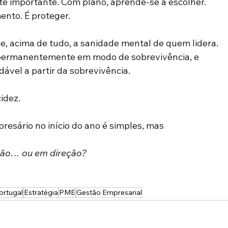
e importante. Com plano, aprende-se a escolher. 
ento. É proteger. 
 e, acima de tudo, a sanidade mental de quem lidera. 
r permanentemente em modo de sobrevivência, e 
vel a partir da sobrevivência. 
idez. 
resário no início do ano é simples, mas 
ação… ou em direção?
rtugal
Estratégia
PME
Gestão Empresarial