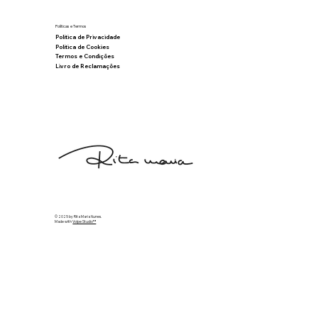
Políticas e Termos
Política de Privacidade
Política de Cookies
Termos e Condições
Livro de Reclamações
© 2025 by Rita Maria Nunes.
Made with
Volpe Studio™