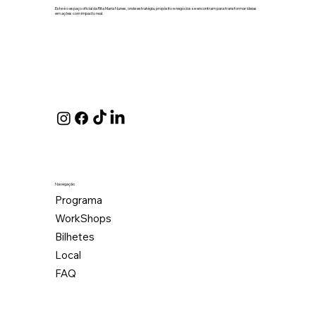
Este é o espaço oficial da Rita Maria Nunes, onde estratégia, propósito e negócios se encontram para transformar ideias
em ações com impacto real.
Navegação
Programa
WorkShops
Bilhetes
Local
FAQ