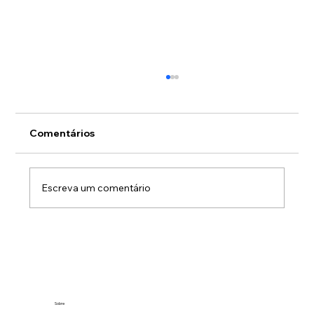
Comentários
Escreva um comentário
O medo de olhar para os números sai
sempre caro
Sobre