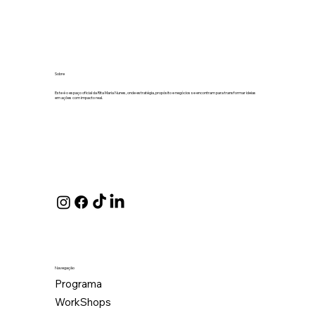
O medo de olhar para os números sai
sempre caro
Sobre
Este é o espaço oficial da Rita Maria Nunes, onde estratégia, propósito e negócios se encontram para transformar ideias
em ações com impacto real.
Navegação
Programa
WorkShops