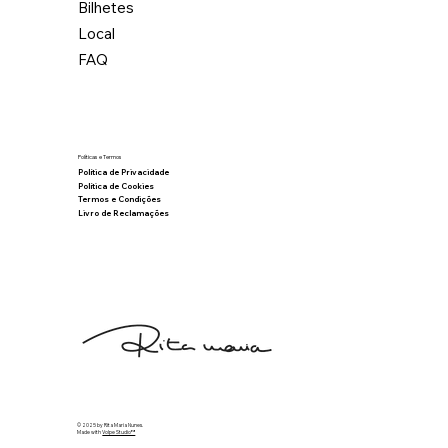
Bilhetes
Local
FAQ
Políticas e Termos
Política de Privacidade
Política de Cookies
Termos e Condições
Livro de Reclamações
© 2025 by Rita Maria Nunes.
Made with
Volpe Studio™