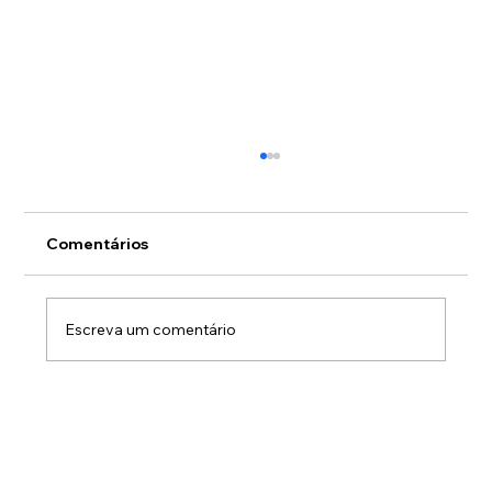
Comentários
Escreva um comentário
O medo de olhar para os números sai
sempre caro