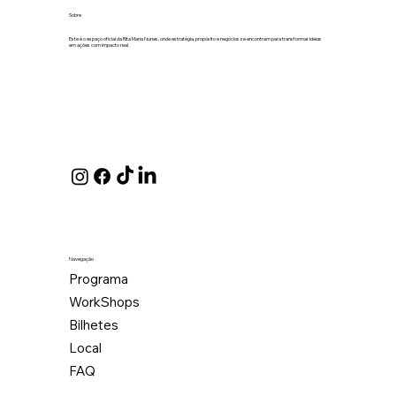
Sobre
Este é o espaço oficial da Rita Maria Nunes, onde estratégia, propósito e negócios se encontram para transformar ideias
em ações com impacto real.
Navegação
Programa
WorkShops
Bilhetes
Local
FAQ