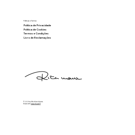
Políticas e Termos
Política de Privacidade
Política de Cookies
Termos e Condições
Livro de Reclamações
© 2025 by Rita Maria Nunes.
Made with
Volpe Studio™