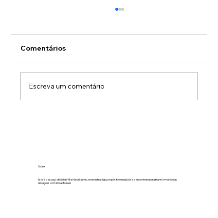
Comentários
Escreva um comentário
Os números não são frios. São
honestos.
Sobre
Este é o espaço oficial da Rita Maria Nunes, onde estratégia, propósito e negócios se encontram para transformar ideias
em ações com impacto real.