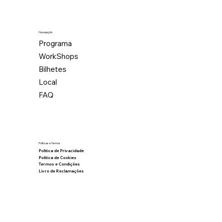
Navegação
Programa
WorkShops
Bilhetes
Local
FAQ
Políticas e Termos
Política de Privacidade
Política de Cookies
Termos e Condições
Livro de Reclamações