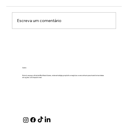
Escreva um comentário
O medo de olhar para os números sai
sempre caro
Sobre
Este é o espaço oficial da Rita Maria Nunes, onde estratégia, propósito e negócios se encontram para transformar ideias
em ações com impacto real.