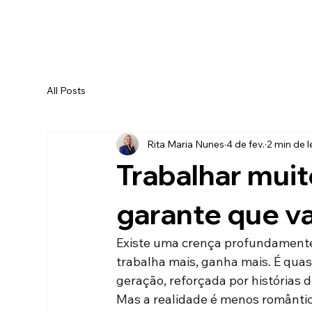
All Posts
Rita Maria Nunes
4 de fev.
2 min de l
Trabalhar muit
garante que va
Existe uma crença profundamente
trabalha mais, ganha mais. É qua
geração, reforçada por histórias de
Mas a realidade é menos romântic