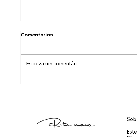
Comentários
Escreva um comentário
“Rita, só preciso de 5
O m
minutos teus.”
núm
Sob
Este