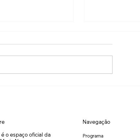
edo de olhar para os
Os números não s
eros sai sempre caro
São honestos.
re
Navegação
 é o espaço oficial da
Programa