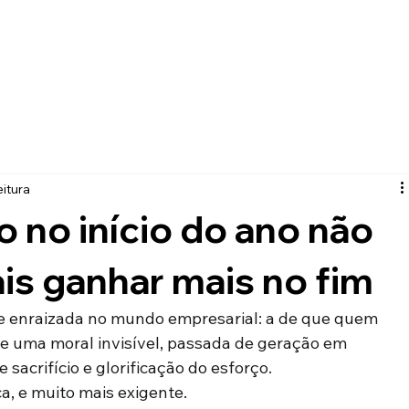
Quem é Rita?
Livros
Palestras
Imprensa
eitura
o no início do ano não
is ganhar mais no fim
 enraizada no mundo empresarial: a de que quem 
se uma moral invisível, passada de geração em 
 sacrifício e glorificação do esforço.
a, e muito mais exigente.