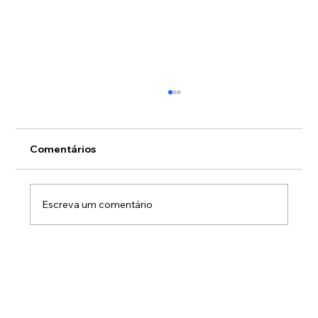
Comentários
Escreva um comentário
O medo de olhar para os números sai
sempre caro