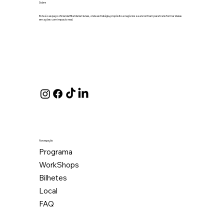
Sobre
Este é o espaço oficial da Rita Maria Nunes, onde estratégia, propósito e negócios se encontram para transformar ideias
em ações com impacto real.
Navegação
Programa
WorkShops
Bilhetes
Local
FAQ