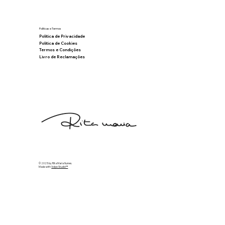
Políticas e Termos
Política de Privacidade
Política de Cookies
Termos e Condições
Livro de Reclamações
© 2025 by Rita Maria Nunes.
Made with
Volpe Studio™