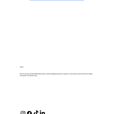
Sobre
Este é o espaço oficial da Rita Maria Nunes, onde estratégia, propósito e negócios se encontram para transformar ideias
em ações com impacto real.