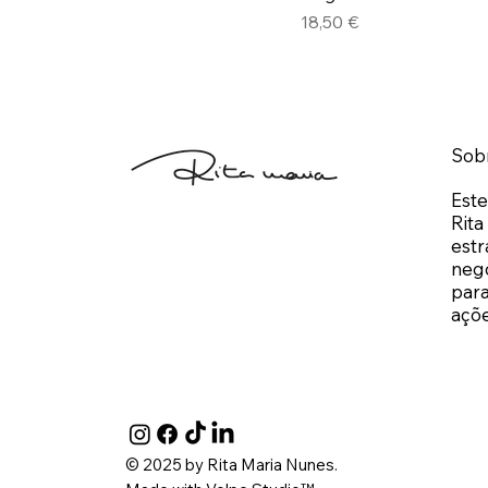
Preço
18,50 €
Sob
Este
Rita
estr
neg
para
açõe
© 2025 by Rita Maria Nunes.