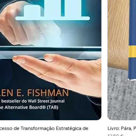
ocesso de Transformação Estratégica de
Livro: Pára,
Preço
12,50 €