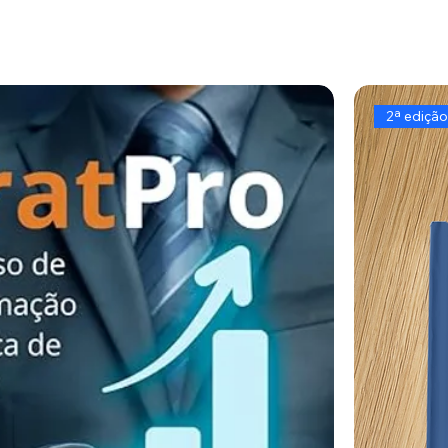
2ª ediçã