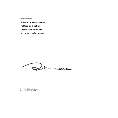
Políticas e Termos
Política de Privacidade
Política de Cookies
Termos e Condições
Livro de Reclamações
© 2025 by Rita Maria Nunes.
Made with
Volpe Studio™