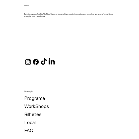
Sobre
Este é o espaço oficial da Rita Maria Nunes, onde estratégia, propósito e negócios se encontram para transformar ideias
em ações com impacto real.
Navegação
Programa
WorkShops
Bilhetes
Local
FAQ