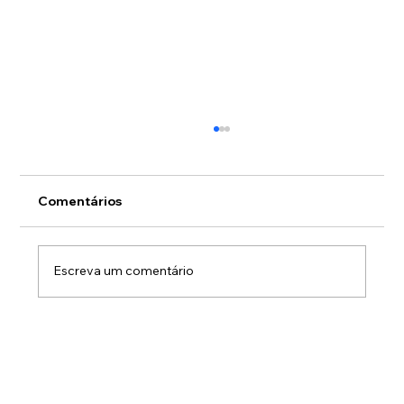
Comentários
Escreva um comentário
O medo de olhar para os números sai
sempre caro