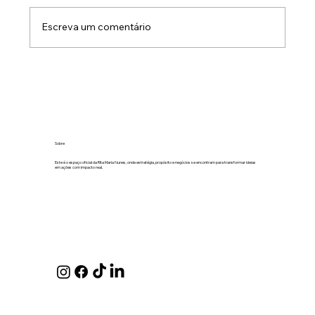
Escreva um comentário
O medo de olhar para os números sai
sempre caro
Sobre
Este é o espaço oficial da Rita Maria Nunes, onde estratégia, propósito e negócios se encontram para transformar ideias
em ações com impacto real.