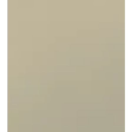
Rita Maria Nunes
1 de abr.
1 min de leitura
Os números não são frios. São
honestos.
Muitos empresários dizem-me que não gostam de números.
Que são frios, impessoais, difíceis. E eu entendo. Números
não confortam. Não validam emoções. Não aliviam culpas.
Mas dizem sempre a verdade! Os números não julgam. Não
criticam. Não atacam o ego. Apenas mostram
consequências… Quando um empresário evita olhar para os
números, não está a proteger-se. Está a adiar um encontro
inevitável com a realidade. Porque a realidade financeira
existe quer se olhe para ela,