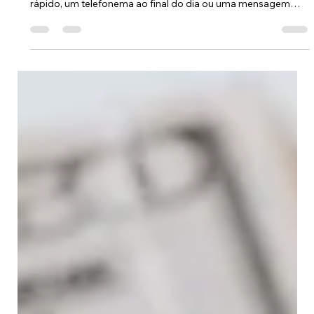
“Rita, só preciso de 5 minutos teus.”
Quem trabalha na área da gestão já ouviu esta frase dezenas
de vezes. Normalmente chega acompanhada de um café
rápido, um telefonema ao final do dia ou uma mensagem
enviada entre reuniões. E quase sempre vem carregada da
mesma expectativa: a ideia de que existe uma resposta
rápida para problemas que demoraram anos a ser
construídos. O empresário senta-se, abre a conversa e
começa a despejar sintomas. “As vendas abrandaram.” “A
equipa não assume responsabilidade.” “Estamos a t